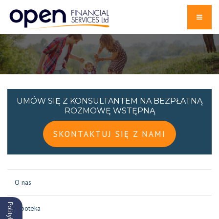
UMÓW SIĘ Z KONSULTANTEM NA BEZPŁATNĄ
ROZMOWĘ WSTĘPNĄ
SKONTAKTUJ SIĘ Z NAMI
O nas
Hipoteka