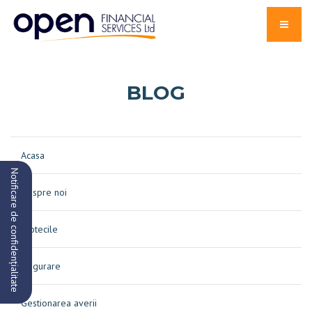
BLOG
Acasa
Notificare de confidențialitate
Despre noi
Ipotecile
Asigurare
Gestionarea averii